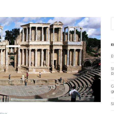
E
E
S
R
G
g
S
Blog