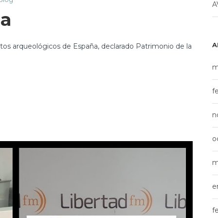
A
da
A
ntos arqueológicos de España, declarado Patrimonio de la
m
f
n
o
m
e
f