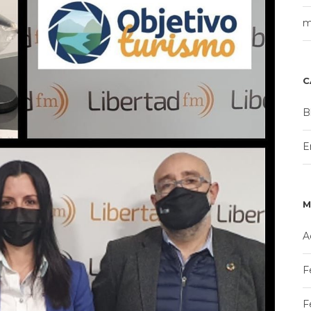
m
C
B
E
M
A
F
F