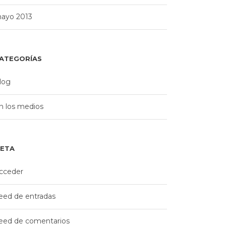
ayo 2013
ATEGORÍAS
log
n los medios
ETA
cceder
eed de entradas
eed de comentarios